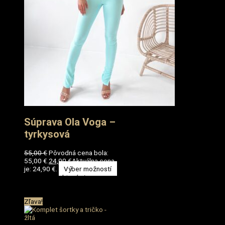
Súprava Ola Voga –
tyrkysová
55,00
€
Pôvodná cena bola:
55,00 €.
24,90
€
Aktuálna cena
je: 24,90 €.
Výber možností
Tento produkt má viacero
variantov. Možnosti si môžete
vybrať na stránke produktu.
Zľava!