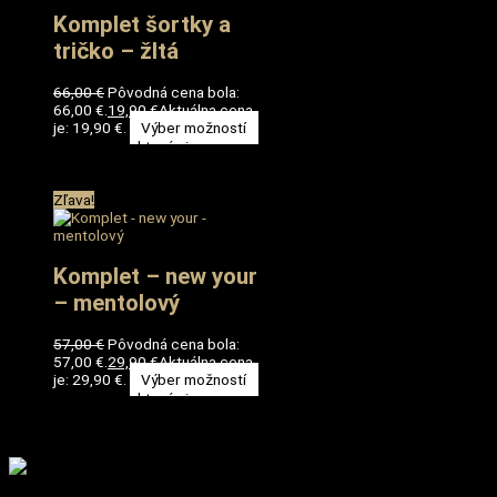
Komplet šortky a
tričko – žltá
66,00
€
Pôvodná cena bola:
66,00 €.
19,90
€
Aktuálna cena
je: 19,90 €.
Výber možností
Tento produkt má viacero
variantov. Možnosti si môžete
vybrať na stránke produktu.
Zľava!
Komplet – new your
– mentolový
57,00
€
Pôvodná cena bola:
57,00 €.
29,90
€
Aktuálna cena
je: 29,90 €.
Výber možností
Tento produkt má viacero
variantov. Možnosti si môžete
vybrať na stránke produktu.