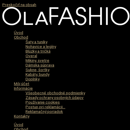
Preskočiť na obsah
Úvod
Obchod
Šaty a tuniky
Nohavice a legíny
Blúzky a tričká
Overal
Mikiny, svetre
Dámska súprava
Sukne, šortky
Kabáty, bundy
Doplnky
Môj účet
Informácie
Všeobecné obchodné podmienky
Zásady ochrany osobných údajov
Používanie cookies
Postup pri reklamácii…
Reklamačný poriadok
Kontakty
Úvod
Obchod