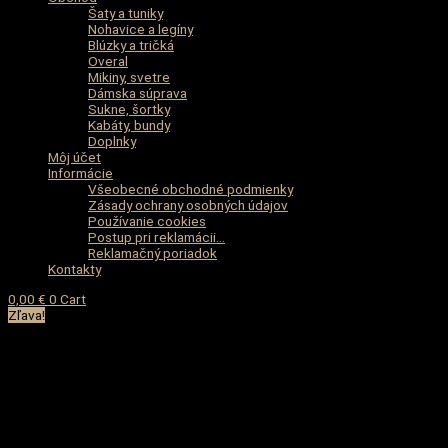
Šaty a tuniky
Nohavice a legíny
Blúzky a tričká
Overal
Mikiny, svetre
Dámska súprava
Sukne, šortky
Kabáty, bundy
Doplnky
Môj účet
Informácie
Všeobecné obchodné podmienky
Zásady ochrany osobných údajov
Používanie cookies
Postup pri reklamácii…
Reklamačný poriadok
Kontakty
0,00
€
0
Cart
Zľava!