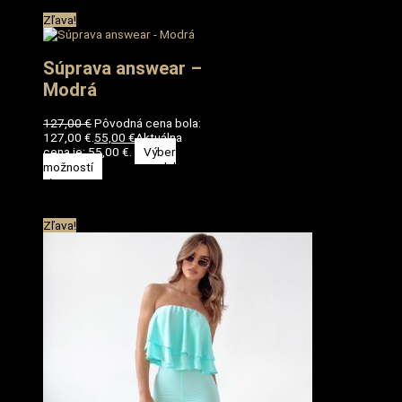
Zľava!
Súprava answear –
Modrá
127,00
€
Pôvodná cena bola:
127,00 €.
55,00
€
Aktuálna
cena je: 55,00 €.
Výber
možností
Tento produkt má
viacero variantov. Možnosti si
môžete vybrať na stránke
produktu.
Zľava!