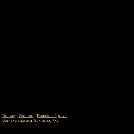
Domov
/
Obchod
/
Dámska súprava
/ Neónová súprava
Dámska súprava
,
Sukne, šortky
Neónová súprava