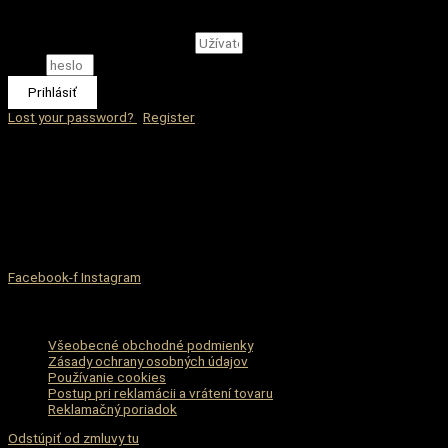
Prihlásenie
Užívateľské meno, alebo email
Heslo
Prihlásiť
Lost your password?
|
Register
Zdielaj s priateľmi
Hľadáte niečo štýlové,elegantné či extravagantné? To všetko ponúka
náš eshop. Štýlové oblečenie, ktoré vyniká svojou kvalitou a
rozmanitosťou očarí určite aj Vás…
Facebook-f
Instagram
Informácie
Všeobecné obchodné podmienky
Zásady ochrany osobných údajov
Používanie cookies
Postup pri reklamácii a vrátení tovaru
Reklamačný poriadok
Odstúpiť od zmluvy tu