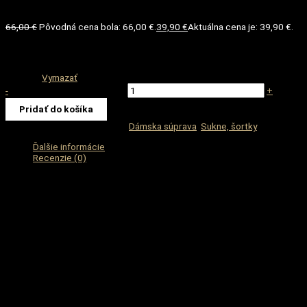
66,00
€
Pôvodná cena bola: 66,00 €.
39,90
€
Aktuálna cena je: 39,90 €.
M
Veľkosť
Vymazať
-
množstvo Neónová súprava
+
Pridať do košíka
Katalógové číslo:
-
Kategórie:
Dámska súprava
,
Sukne, šortky
Ďalšie informácie
Recenzie (0)
Veľkosť
M
Recenzie
Nikto zatiaľ nepridal hodnotenie.
Tento produkt môžu ohodnotiť len prihlásení zákazníci, ktorí si ho kúpili.
Súvisiace produkty