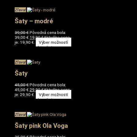
Zľava!
Šaty – modré
39,00
€
Pôvodná cena bola:
39,00 €.
19,90
€
Aktuálna cena
je: 19,90 €.
Výber možností
Tento produkt má viacero
variantov. Možnosti si môžete
vybrať na stránke produktu.
Zľava!
Šaty
45,00
€
Pôvodná cena bola:
45,00 €.
29,90
€
Aktuálna cena
je: 29,90 €.
Výber možností
Tento produkt má viacero
variantov. Možnosti si môžete
vybrať na stránke produktu.
Zľava!
Šaty pink Ola Voga
35,00
€
Pôvodná cena bola: