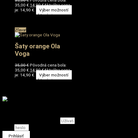
35,00 €.
14,90
€
Aktuálna cena
je: 14,90 €.
Výber možností
Tento produkt má viacero
variantov. Možnosti si môžete
vybrať na stránke produktu.
Zľava!
Šaty orange Ola
Voga
35,00
€
Pôvodná cena bola:
35,00 €.
14,90
€
Aktuálna cena
je: 14,90 €.
Výber možností
Tento produkt má viacero
variantov. Možnosti si môžete
vybrať na stránke produktu.
Prihlásenie
Užívateľské meno, alebo email
Heslo
Prihlásiť