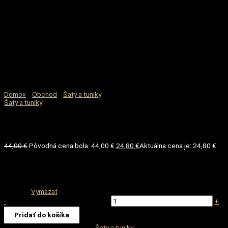
Domov
/
Obchod
/
Šaty a tuniky
/ Šaty moonflower – sivá
Šaty a tuniky
Šaty moonflower – sivá
44,00
€
Pôvodná cena bola: 44,00 €.
24,80
€
Aktuálna cena je: 24,80 €.
M
Veľkosť
S
Vymazať
-
množstvo Šaty moonflower - sivá
+
Pridať do košíka
Katalógové číslo:
-
Kategória:
Šaty a tuniky