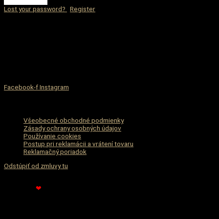
Lost your password?
|
Register
Zdielaj s priateľmi
Hľadáte niečo štýlové,elegantné či extravagantné? To všetko ponúka
náš eshop. Štýlové oblečenie, ktoré vyniká svojou kvalitou a
rozmanitosťou očarí určite aj Vás…
Facebook-f
Instagram
Informácie
Všeobecné obchodné podmienky
Zásady ochrany osobných údajov
Používanie cookies
Postup pri reklamácii a vrátení tovaru
Reklamačný poriadok
Odstúpiť od zmluvy tu
Copyrights © 2026 olafashion.sk
Made with
❤
by
mk
Používame cookies