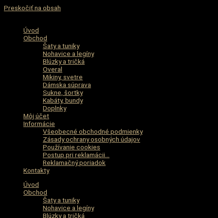
Preskočiť na obsah
Úvod
Obchod
Šaty a tuniky
Nohavice a legíny
Blúzky a tričká
Overal
Mikiny, svetre
Dámska súprava
Sukne, šortky
Kabáty, bundy
Doplnky
Môj účet
Informácie
Všeobecné obchodné podmienky
Zásady ochrany osobných údajov
Používanie cookies
Postup pri reklamácii…
Reklamačný poriadok
Kontakty
Úvod
Obchod
Šaty a tuniky
Nohavice a legíny
Blúzky a tričká