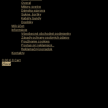
Overal
Mikiny, svetre
Dámska súprava
Sukne, šortky
Kabáty, bundy
Doplnky
Môj účet
Informácie
Všeobecné obchodné podmienky
Zásady ochrany osobných údajov
Používanie cookies
Postup pri reklamácii…
Reklamačný poriadok
Kontakty
0,00
€
0
Cart
Zľava!